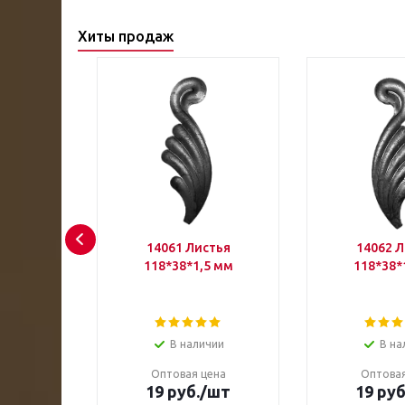
Хиты продаж
54 S BF
14061 Листья
14062 Л
уг отр.
118*38*1,5 мм
118*38*
/уп.)
В наличии
В на
Оптовая цена
Оптовая
19 руб.
/шт
19 руб
ена