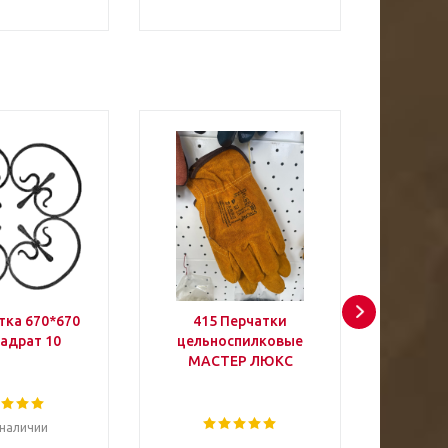
489
тка 670*670
415 Перчатки
7041 К
вадрат 10
цельноспилковые
цельн
МАСТЕР ЛЮКС
подк
С
Ли
 наличии