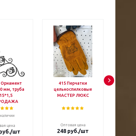
L Орнамент
415 Перчатки
7041 К
0 мм, труба
цельноспилковые
цельн
15*1,5
МАСТЕР ЛЮКС
подк
РОДАЖА
С
Ли
 наличии
Оптовая цена
вая цена
248 руб.
/шт
руб.
/шт
Оп