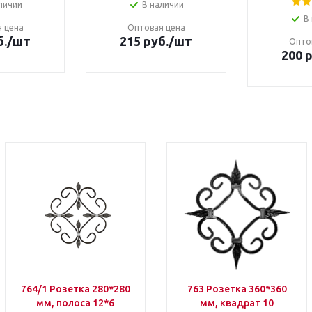
личии
В наличии
В
 цена
Оптовая цена
б.
/шт
215 руб.
/шт
Опто
200 р
764/1 Розетка 280*280
763 Розетка 360*360
мм, полоса 12*6
мм, квадрат 10