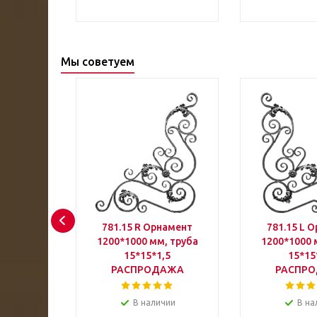
/шт
Мы советуем
30 R BF
781.15 R Орнамент
781.15 L 
SUNAMI
1200*1000 мм, труба
1200*1000 
ция
15*15*1,5
15*15
РАСПРОДАЖА
РАСПР
чии
В наличии
В на