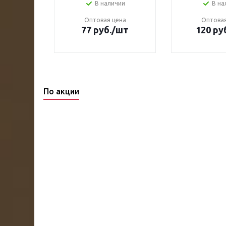
чии
В наличии
В на
ена
Оптовая цена
Оптовая
.
/шт
77 руб.
/шт
120 ру
По акции