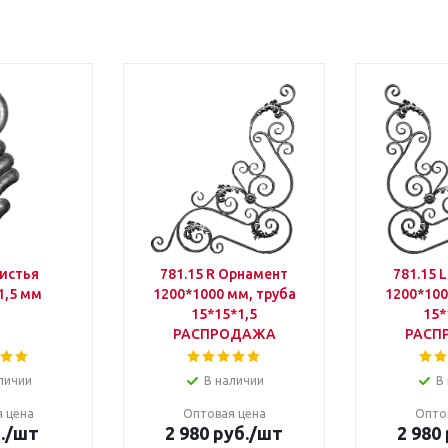
истья
781.15 R Орнамент
781.15 
1,5 мм
1200*1000 мм, труба
1200*100
15*15*1,5
15*
РАСПРОДАЖА
РАСП
личии
В наличии
В
 цена
Оптовая цена
Опто
.
/шт
2 980 руб.
/шт
2 980 