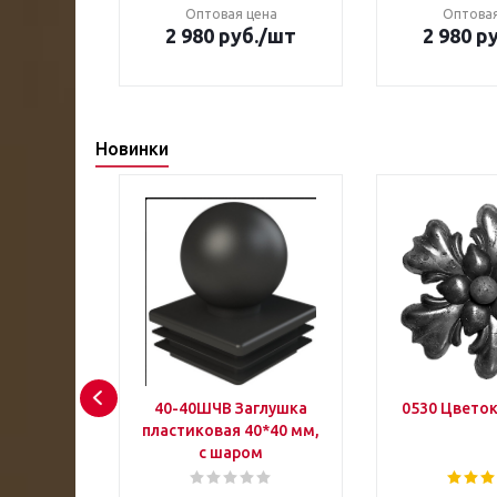
ена
Оптовая цена
Оптовая
/шт
2 980 руб.
/шт
2 980 р
Новинки
на
40-40ШЧВ Заглушка
0530 Цветок
00мм
пластиковая 40*40 мм,
с шаром