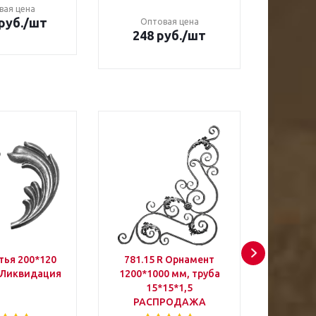
вая цена
руб.
/шт
Оптовая цена
Оп
248 руб.
/шт
489
тья 200*120
781.15 R Орнамент
781.1
) Ликвидация
1200*1000 мм, труба
1200*1
15*15*1,5
1
РАСПРОДАЖА
РА