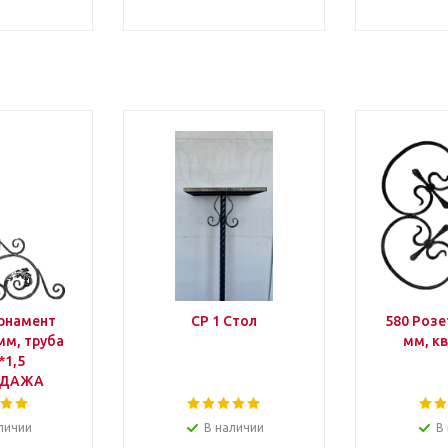
Орнамент
СР 1 Стол
580 Розе
мм, труба
мм, к
*1,5
ОДАЖА
личии
В наличии
В