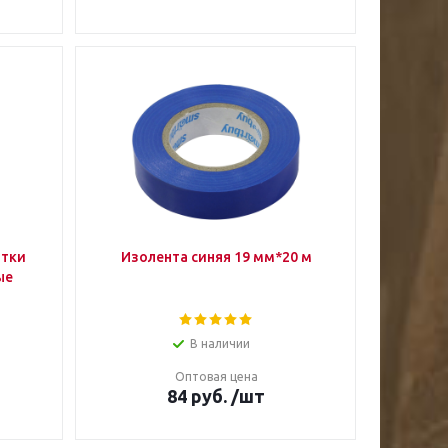
атки
Изолента синяя 19 мм*20 м
ые
В наличии
Оптовая цена
84
руб.
/шт