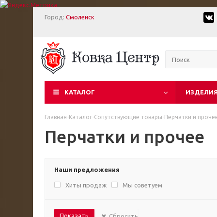
Город:
Смоленск
КАТАЛОГ
ИЗДЕЛИЯ
Главная
-
Каталог
-
Сопутствующие товары
-
Перчатки и проче
Перчатки и прочее
Наши предложения
Хиты продаж
Мы советуем
Сбросить