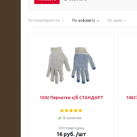
По популярности
По алфавиту
По цене
1042 Перчатки х/б СТАНДАРТ
14627
В наличии
Оптовая цена
16
руб.
/шт