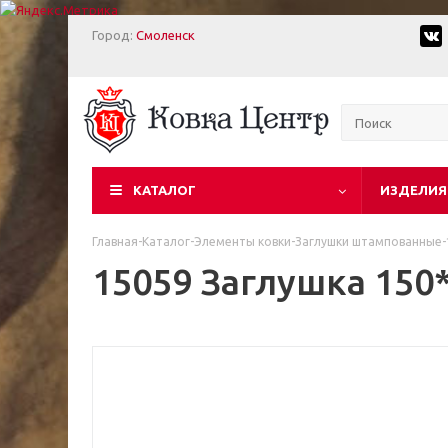
Город:
Смоленск
КАТАЛОГ
ИЗДЕЛИЯ
Главная
-
Каталог
-
Элементы ковки
-
Заглушки штампованные
-
15059 Заглушка 150